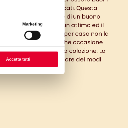
devono essere complicati. Questa
emplice torta di pere è di un buono
credibile, si prepara in un attimo ed il
Marketing
rone è assicurato. E se per caso non la
vete servire per qualche occasione
ortante fatevela per la colazione. La
ornata inizierà nel migliore dei modi!
Accetta tutti