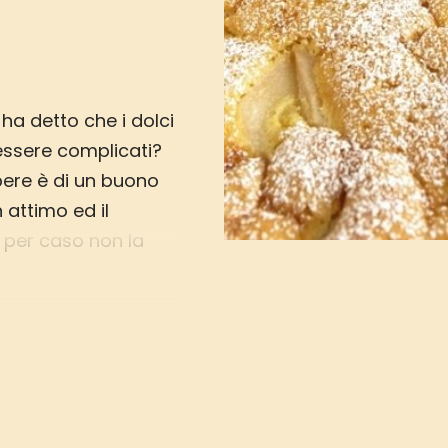
 ha detto che i dolci
essere complicati?
pere è di un buono
n attimo ed il
e per caso non la
e occasione
 colazione. La
ore dei modi!