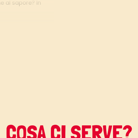
e al sapore? In
a abbiamo abbinato
i arance che
ro speciale.
 vedrete che non
uesta bontà.
COSA CI SERVE?