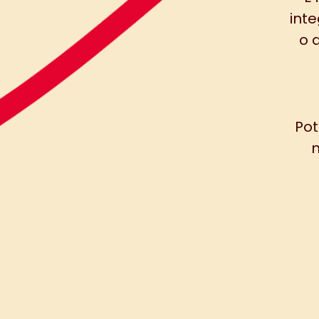
inte
o 
Pot
m