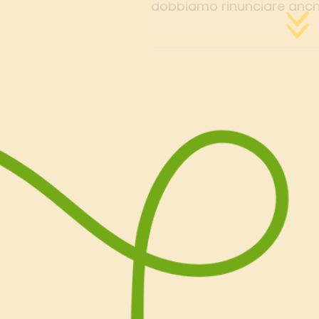
dobbiamo rinunciare anch
questa sofficissima tort
le mele alla marmellata d
conferisce un tocco davve
Provare per credere e poi
potrete più rinunciare a q