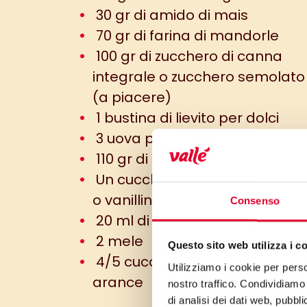
30 gr di amido di mais
70 gr di farina di mandorle
100 gr di zucchero di canna
integrale o zucchero semolato
(a piacere)
1 bustina di lievito per dolci
3 uova piccole
110 gr di Vallé Omega 3
Un cucchiaino di vaniglia liqui
o vanillina
Consenso
20 ml di acqua o latte
2 mele
Questo sito web utilizza i c
4/5 cucchiai di marmellata di
Utilizziamo i cookie per perso
arance
nostro traffico. Condividiamo 
di analisi dei dati web, pubbl