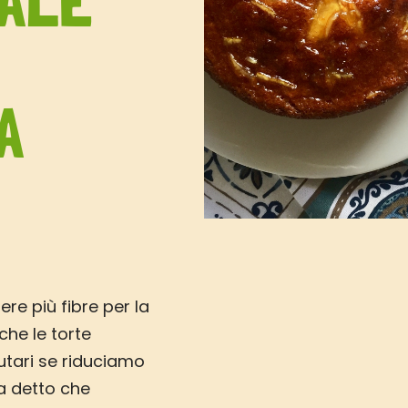
ALE
A
ere più fibre per la
che le torte
utari se riduciamo
ha detto che