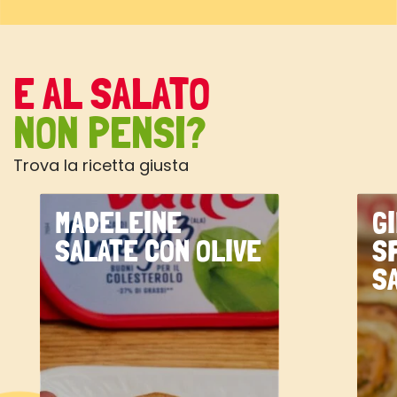
E AL SALATO
NON PENSI?
Trova la ricetta giusta
MADELEINE
G
SALATE CON OLIVE
S
S