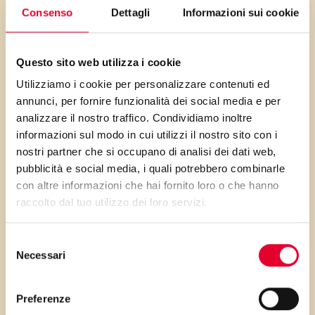
Consenso
Dettagli
Informazioni sui cookie
Il plumcake è il dolce perfetto
per la colazione, soffice e da
inzuppare nel caffelatte.
Questo sito web utilizza i cookie
Goloso grazie al cioccolato e
Utilizziamo i cookie per personalizzare contenuti ed
annunci, per fornire funzionalità dei social media e per
allo stesso tempo salutare
analizzare il nostro traffico. Condividiamo inoltre
grazie alla farina integrale. Non
informazioni sul modo in cui utilizzi il nostro sito con i
resta che augurare una buona
nostri partner che si occupano di analisi dei dati web,
colazione!
pubblicità e social media, i quali potrebbero combinarle
con altre informazioni che hai fornito loro o che hanno
raccolto dal tuo utilizzo dei loro servizi.
Buoni dolci da Laura Adani e da
Selezione
Vallé ♥
Necessari
del
consenso
Preferenze