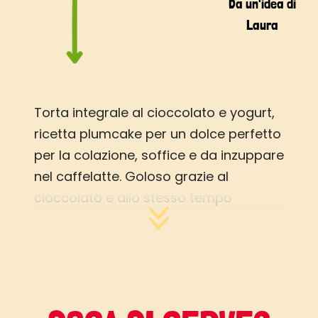
Da un'idea di
Laura
Torta integrale al cioccolato e yogurt,
ricetta plumcake per un dolce perfetto
per la colazione, soffice e da inzuppare
nel caffelatte. Goloso grazie al
cioccolato e allo stesso tempo
salutare grazie alla farina integrale.
Non resta che augurare una buona
colazione e gustarsi una fetta dopo
l’altra di questo plumcake al
cioccolato!