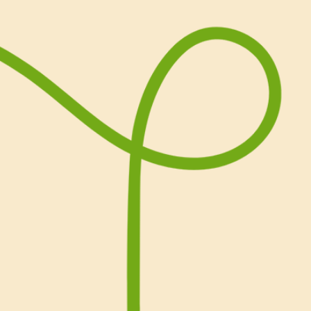
consuma latte). Pronti per
torta rovesciata alle pesc
Buoni dolci da Cristina KUR