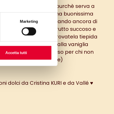
enta in estate? Certo, purchè serva a
e dolci! Qui dà vita a una buonissima
a alle pesche, intensificando ancora di
Marketing
il bel colore di questo frutto succoso e
umato. Un consiglio? Provatela tiepida
ol gelato alla crema o alla vaniglia
viamente di soia o di riso per chi non
Accetta tutti
consuma latte)
ni dolci da Cristina KURI e da Vallé ♥