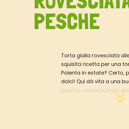
ROVESCIAT
PESCHE
Torta gialla rovesciata al
squisita ricetta per una to
Polenta in estate? Certo, 
dolci! Qui dà vita a una bu
pesche, intensificando anco
colore di questo frutto s
Un consiglio? Provate ques
tiepida col gelato alla cre
(ovviamente di soia o di r