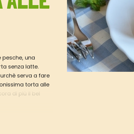
A ALLE
le pesche, una
rta senza latte.
purchè serva a fare
onissima torta alle
ra di più il bel
uccoso e profumato.
ta torta alla frutta
ma o alla vaniglia
iso per chi non