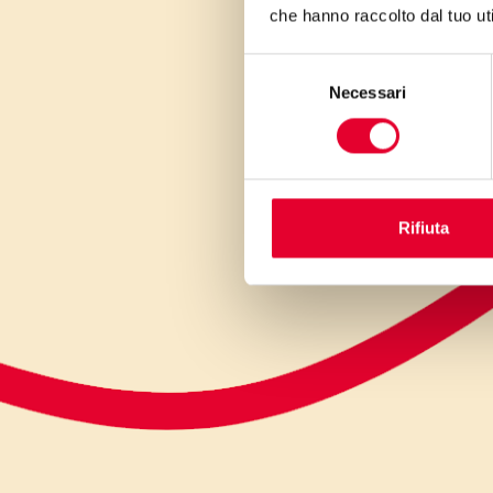
che hanno raccolto dal tuo uti
Selezione
Necessari
del
consenso
Rifiuta