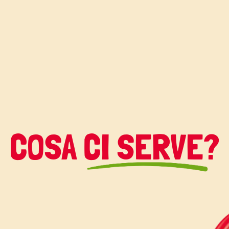
 gustarvi questa
he?
I e da Vallé ♥
COSA CI SERVE?