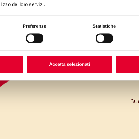
lizzo dei loro servizi.
Pol
far
tort
Preferenze
Statistiche
più 
prof
c
(ov
Accetta selezionati
Buo