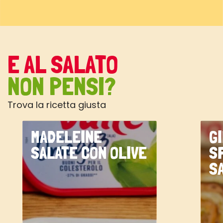
E AL SALATO
NON PENSI?
Trova la ricetta giusta
MADELEINE
G
SALATE CON OLIVE
S
S