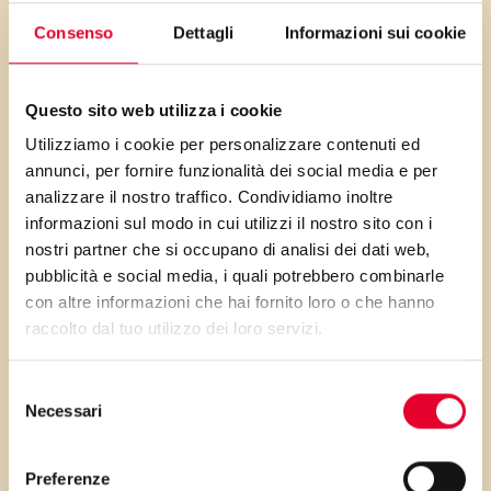
da tutte le altre. Il contrasto
Consenso
Dettagli
Informazioni sui cookie
con il rosso acceso dei lamponi
è gradevolissimo alla vista e il
sapore fresco della frutta e
Questo sito web utilizza i cookie
della crosticina al limone vi
Utilizziamo i cookie per personalizzare contenuti ed
annunci, per fornire funzionalità dei social media e per
sorprenderà. Avrete tutti i
analizzare il nostro traffico. Condividiamo inoltre
profumi e i colori dell’estate in
informazioni sul modo in cui utilizzi il nostro sito con i
un solo, morbidissimo dolce
nostri partner che si occupano di analisi dei dati web,
pubblicità e social media, i quali potrebbero combinarle
con altre informazioni che hai fornito loro o che hanno
raccolto dal tuo utilizzo dei loro servizi.
PRIMA GLI
Selezione
Necessari
del
INGREDIENTI
consenso
Preferenze
...poi clicca sui numeri a lato per scorrere