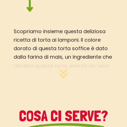
Scopriamo insieme questa deliziosa
ricetta di torta ai lamponi. Il colore
dorato di questa torta soffice è dato
dalla farina di mais, un ingrediente che
renderà questa torta diversa da tutte
le altre. Il contrasto con il rosso acceso
dei lamponi è gradevolissimo alla vista
e il sapore fresco della frutta e della
crosticina al limone vi sorprenderà.
Avrete tutti i profumi e i colori
COSA CI SERVE?
dell’estate in una morbidissima torta
alla frutta.