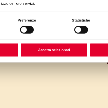
ri
lizzo dei loro servizi.
ri
Preferenze
Statistiche
m
liq
ma
Accetta selezionati
pre
evap