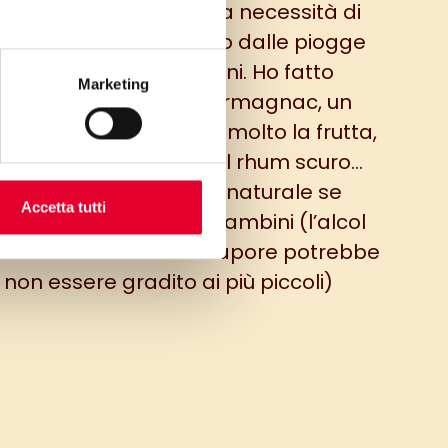
esce a far apprezzare la necessità di
manere in casa al riparo dalle piogge
insistenti di questi giorni. Ho fatto
Marketing
acerare le pere nell’Armagnac, un
uore francese che ama molto la frutta,
 se non l’avete usate il rhum scuro…
…oppure usate pere al naturale se
Accetta tutti
parate la torta per i bambini (l’alcol
ora in cottura ma il sapore potrebbe
non essere gradito ai più piccoli)