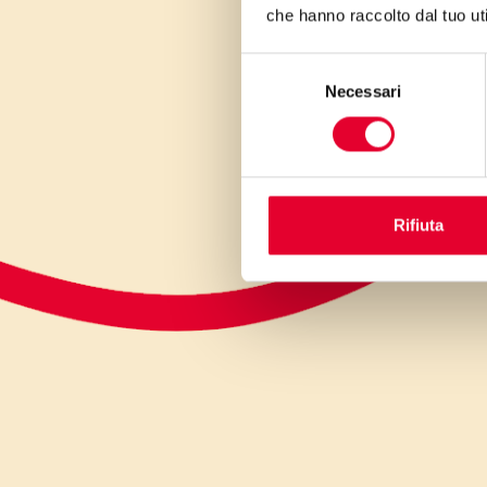
che hanno raccolto dal tuo uti
Selezione
Necessari
del
consenso
Rifiuta