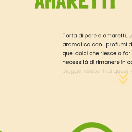
AMARETTI
Torta di pere e amaretti, 
aromatica con i profumi d
quei dolci che riesce a fa
necessità di rimanere in ca
piogge insistenti di questi 
torta alla frutta ho fatto
nell’Armagnac, un liquore
molto la frutta, ma se non 
rhum scuro. Oppure usate 
preparate la torta al cioc
(l’alcol evapora in cottura