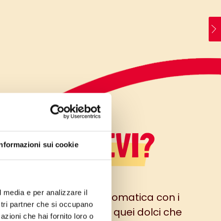
LO SAPEVI?
Informazioni sui cookie
l media e per analizzare il
 una torta morbida e aromatica con i
ostri partner che si occupano
fumi d’autunno, uno di quei dolci che
azioni che hai fornito loro o