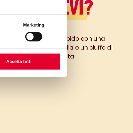
LO SAPEVI?
Marketing
l dolce si può servire tiepido con una
ina di gelato alla vaniglia o un ciuffo di
panna montata
Accetta tutti