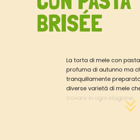
CON PASTA
BRISÉE
La torta di mele con pasta
profuma di autunno ma c
tranquillamente preparato 
diverse varietà di mele ch
trovare in ogni stagione.
Questa torta di mele tipo 
creata dalla nostra Vallé
con la pasta brisée Vallé: