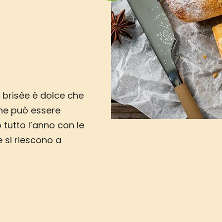
 brisée è dolce che
he può essere
tutto l’anno con le
e si riescono a
apple pie è stata
 GourMaker Sofia
 scoprite qui
Vallé