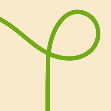
Passpartù Brisée
.
Grazie agli ingredienti Val
mele è senza lattosio.
Cliccate qui
per scoprire tu
Sofia.
Scopri qui tutti i passaggi 
torta di mele con pasta br