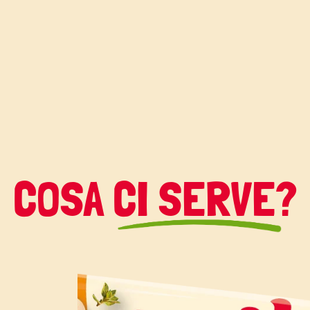
lé questa torta di
tte le ricette di
per realizzare la
isée:
COSA CI SERVE?