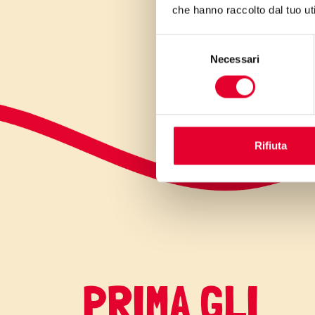
che hanno raccolto dal tuo uti
Selezione
Necessari
del
consenso
Rifiuta
PRIMA GLI