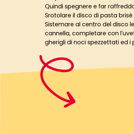
Quindi spegnere e far raffredd
Srotolare il disco di pasta brisè
Sistemare al centro del disco le
cannella, completare con l’uvet
gherigli di noci spezzettati ed i p
Chiudere ripiegando i bordi a p
tagli che permettano la fuorius
Con un pennello, inumidire il d
spolverizzare di zucchero semol
Riporre il dolce su una teglia ri