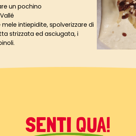
are un pochino
 Vallé
 mele intiepidite, spolverizzare di
ta strizzata ed asciugata, i
inoli.
iacere, in modo da lasciare dei
cita dell'umidità
olce con poco latte e
SENTI QUA!
ato e in granella
vestita di carta forno e infornare a