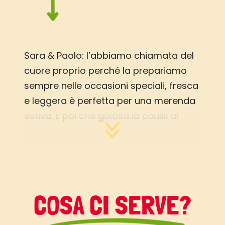
Sara & Paolo: l’abbiamo chiamata del
cuore proprio perché la prepariamo
sempre nelle occasioni speciali, fresca
e leggera è perfetta per una merenda
estiva. E poi che golosa la coulis di
lamponi! Lucilla: una torta “del cuore” a
tutti gli effetti, in particolare grazie alle
antocianine, piccole molecole dalle
numerose proprietà benefiche per la
salute che ritroviamo nei lamponi e in
COSA CI SERVE?
tutti i frutti rosso-viola