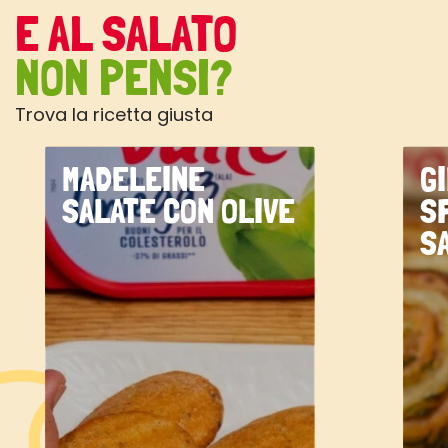
E AL SALATO
NON PENSI?
Trova la ricetta giusta
MADELEINE
G
SALATE CON OLIVE
S
S