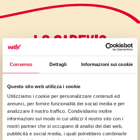
LO SAPEVI?
Consenso
Dettagli
Informazioni sui cookie
una torta “del cuore” a tutti gli
effetti, in particolare grazie alle
Questo sito web utilizza i cookie
antocianine, piccole molecole
Utilizziamo i cookie per personalizzare contenuti ed
dalle numerose proprietà
annunci, per fornire funzionalità dei social media e per
benefiche per la salute che
analizzare il nostro traffico. Condividiamo inoltre
ritroviamo nei lamponi e in tutti i
informazioni sul modo in cui utilizzi il nostro sito con i
frutti rosso-viola.
nostri partner che si occupano di analisi dei dati web,
pubblicità e social media, i quali potrebbero combinarle