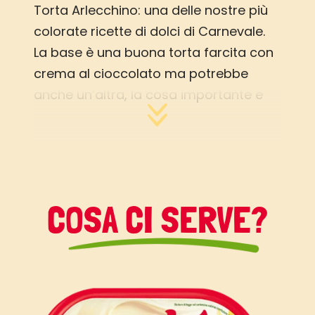
Torta Arlecchino: una delle nostre più
colorate ricette di dolci di Carnevale.
La base è una buona torta farcita con
crema al cioccolato ma potrebbe
anche un’altra, la cosa importante e
fare bene la decorazione della
superficie che caratterizza quersta
torta di Carnevale: bisogna partire con
pazienza dalla griglia di cioccolato e
poi riempire i rombi con le glasse
COSA CI SERVE?
colorate alternando i colori ,
naturalmente più sono meglio è…