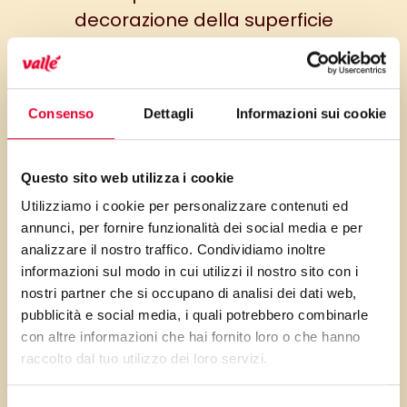
decorazione della superficie
che caratterizza il dolce:
bisogna partire con pazienza
dalla griglia di cioccolato e poi
Consenso
Dettagli
Informazioni sui cookie
riempire i rombi con le glasse
colorate alternando i colori ,
Questo sito web utilizza i cookie
naturalmente più sono meglio
è…
Utilizziamo i cookie per personalizzare contenuti ed
annunci, per fornire funzionalità dei social media e per
analizzare il nostro traffico. Condividiamo inoltre
informazioni sul modo in cui utilizzi il nostro sito con i
nostri partner che si occupano di analisi dei dati web,
PRIMA GLI
pubblicità e social media, i quali potrebbero combinarle
con altre informazioni che hai fornito loro o che hanno
raccolto dal tuo utilizzo dei loro servizi.
INGREDIENTI