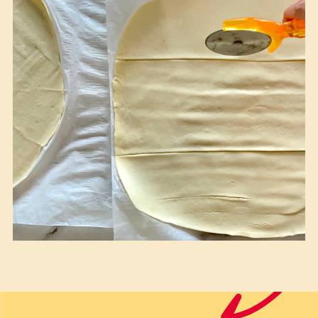
Un dolce perfetto per ogni momento
Le sfogliatine alla ricotta e marmellata
di arance sono piccole delizie perfette
per ogni occasione: a colazione, per
iniziare la giornata con qualcosa di
buono, oppure a merenda,
accompagnate da un tè profumato o
da un caffè nero. Ma sanno farsi
notare anche a fine pasto, magari
abbinate a una pallina di gelato alla
vaniglia o a una crema d’arancia
leggera.
Non servono decorazioni elaborate o