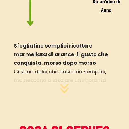
Da un'idea di
Anna
Sfogliatine semplici ricotta e
marmellata di arance: il gusto che
conquista, morso dopo morso
Ci sono dolci che nascono semplici,
ma riescono a lasciare un’impronta
profonda nel palato e nei ricordi.
Le sfogliatine semplici ricotta e
marmellata di arance sono tra questi:
piccoli scrigni dorati che racchiudono
tutta la poesia di un incontro tra