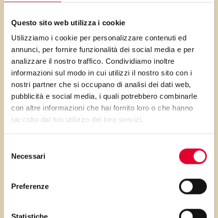
Con
Vallé Sfoglia
, ogni sfogliatina
Se volete delle sfogliatine più
Questo sito web utilizza i cookie
acquista una marcia in più: friabile,
grandi, sovrapporre le strisce di
Utilizziamo i cookie per personalizzare contenuti ed
sottile, uniforme, pensata per ottenere
due sfoglie.
annunci, per fornire funzionalità dei social media e per
il massimo risultato in cottura, senza
analizzare il nostro traffico. Condividiamo inoltre
bisogno di accorgimenti particolari. Un
informazioni sul modo in cui utilizzi il nostro sito con i
prodotto versatile, pronto all’uso, che
nostri partner che si occupano di analisi dei dati web,
Varianti
:
pubblicità e social media, i quali potrebbero combinarle
porta in tavola tutta la qualità e
con altre informazioni che hai fornito loro o che hanno
l’affidabilità Vallé, con un’impronta
Potete gustare queste
raccolto dal tuo utilizzo dei loro servizi.
vegetale che non rinuncia mai al gusto.
sfogliatine aggiungendo anche
noci e cannella.
Selezione
Il ruolo di Vallé Omega3: il tocco
Necessari
del
vellutato che arricchisce
consenso
Se Vallé Sfoglia è l’elemento tecnico
Preferenze
della preparazione, Vallé Omega3 è il
PRIMA GLI
tocco creativo: morbida, facile da
Statistiche