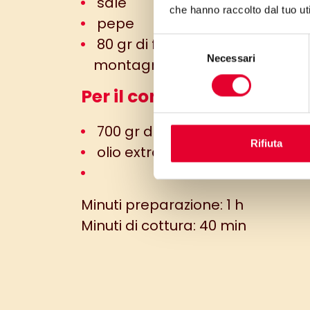
sale
che hanno raccolto dal tuo uti
pepe
80 gr di finocchietto di
Selezione
Necessari
del
montagna
consenso
Per il condimento:
700 gr di pomodori Piccadilly
Rifiuta
olio extravergine d’oliva
Minuti preparazione: 1 h
Minuti di cottura: 40 min