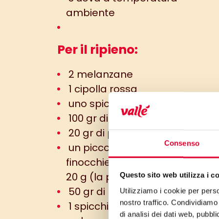
ambiente
Per il ripieno:
2 melanzane
1 cipolla rossa
uno spicchio d’aglio
100 gr di ricotta
20 gr di pangrattato integrale
Consenso
un piccolo mazzetto di
finocchietto di montagna circa
20 g (la parte tenera)
Questo sito web utilizza i c
50 gr di pinoli
Utilizziamo i cookie per perso
nostro traffico. Condividiamo 
1 spicchio d’aglio schiacciato
di analisi dei dati web, pubbl