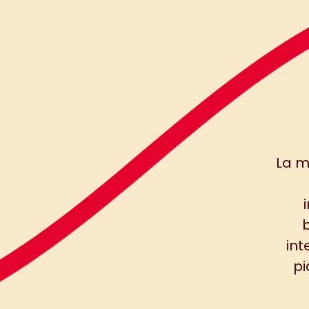
La m
int
pi