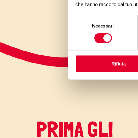
che hanno raccolto dal tuo uti
Selezione
Necessari
del
consenso
Rifiuta
PRIMA GLI