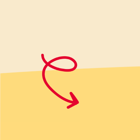
aggiungere lo zucchero e Vall
Amalgamare il tutto