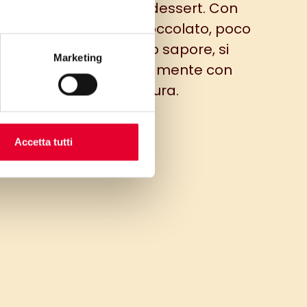
arcita e servita come dessert. Con
nfettura o crema al cioccolato, poco
importa, il suo delicato sapore, si
Marketing
accompagna perfettamente con
qualsiasi farcitura.
Accetta tutti