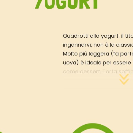
YOGURT
Quadrotti allo yogurt: il ti
ingannarvi, non è la classi
Molto più leggera (fa part
uova) è ideale per essere 
come dessert. Torta soffi
crema al cioccolato, poco 
delicato sapore, si acco
perfettamente con qualsias