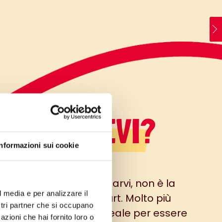
LO SAPEVI?
Informazioni sui cookie
l titolo potrebbe ingannarvi, non è la
l media e per analizzare il
classica torta allo yogurt. Molto più
ostri partner che si occupano
gera (senza uova) è ideale per essere
azioni che hai fornito loro o