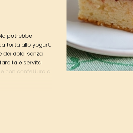
tolo potrebbe
ca torta allo yogurt.
e dei dolci senza
farcita e servita
ce con confettura o
importa, il suo
mpagna
i farcitura.