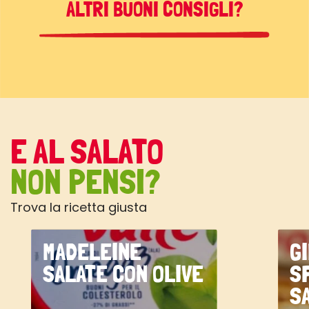
ALTRI BUONI CONSIGLI?
E AL SALATO
NON PENSI?
Trova la ricetta giusta
MADELEINE
G
SALATE CON OLIVE
S
S