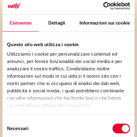
Un dolce a tutte fibre, grazie
non solo alle farine (integrale e
di ceci) ma anche alle noci,
Consenso
Dettagli
Informazioni sui cookie
preziosa fonte vegetale di
Omega 3. Una buona notizia
Questo sito web utilizza i cookie
per i golosi di cioccolato: se
Utilizziamo i cookie per personalizzare contenuti ed
volete accompagnare questo
annunci, per fornire funzionalità dei social media e per
dolce con del cioccolato,
analizzare il nostro traffico. Condividiamo inoltre
sciogliete a bagnomaria quello
informazioni sul modo in cui utilizzi il nostro sito con i
nostri partner che si occupano di analisi dei dati web,
al 70%, contenente flavonoidi,
pubblicità e social media, i quali potrebbero combinarle
grande ottoclasse dei
con altre informazioni che hai fornito loro o che hanno
polifenoli.
raccolto dal tuo utilizzo dei loro servizi.
Selezione
Necessari
del
consenso