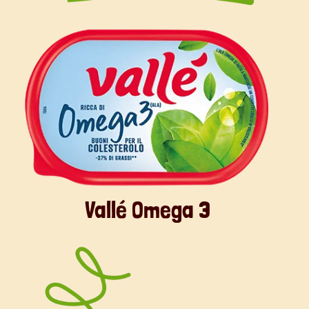
sciogliete a bagnomaria quello al 70%,
contenente flavonoidi, grande
ottoclasse dei polifenoli.
Vallé Omega 3