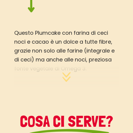
Questo Plumcake con farina di ceci
noci e cacao è un dolce a tutte fibre,
grazie non solo alle farine (integrale e
di ceci) ma anche alle noci, preziosa
fonte vegetale di Omega 3.
Fai il pieno di Omega3 perchè, anziché
il burro, in questa ricetta userai
Vallé
Omega3
Una buona notizia per i golosi di
COSA CI SERVE?
cioccolato: se volete accompagnare
questo dolce con del cioccolato,