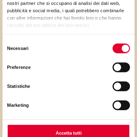
una semplice forma e ci
nostri partner che si occupano di analisi dei dati web,
possiamo ritrovare dei soffici
pubblicità e social media, i quali potrebbero combinarle
con altre informazioni che hai fornito loro o che hanno
panini, da farcire a piacere.
raccolto dal tuo utilizzo dei loro servizi.
Sono adatti anche alle
festicciole dei nostri bambini.
Selezione
Necessari
del
consenso
Buoni dolci da Veronica e da
Preferenze
Vallé ♥
Statistiche
Marketing
PRIMA GLI
Accetta tutti