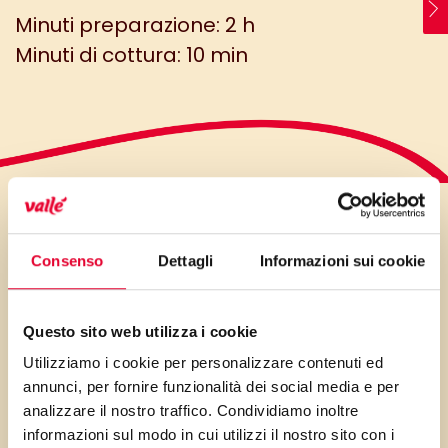
Minuti preparazione: 2 h
Minuti di cottura: 10 min
LO SAPEVI?
Consenso
Dettagli
Informazioni sui cookie
Nelle giornate fredde per la
Questo sito web utilizza i cookie
nostra colazione non c’è niente
Utilizziamo i cookie per personalizzare contenuti ed
annunci, per fornire funzionalità dei social media e per
di più buono se non una soffice
analizzare il nostro traffico. Condividiamo inoltre
e calda brioche. Basta poco
informazioni sul modo in cui utilizzi il nostro sito con i