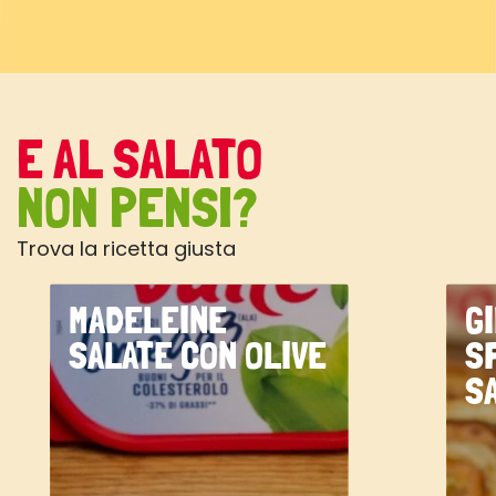
E AL SALATO
NON PENSI?
Trova la ricetta giusta
MADELEINE
G
SALATE CON OLIVE
S
S