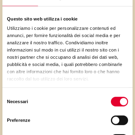
Romagna. Come ogni ricetta di
famiglia ognuno ha la sua
Questo sito web utilizza i cookie
versione: la mia è
Utilizziamo i cookie per personalizzare contenuti ed
deliziosamente salutare con
annunci, per fornire funzionalità dei social media e per
farina semintegrale e Vallé
analizzare il nostro traffico. Condividiamo inoltre
informazioni sul modo in cui utilizzi il nostro sito con i
Pasticceria, l’alleata ideale per
nostri partner che si occupano di analisi dei dati web,
dolci soffici come questo!
pubblicità e social media, i quali potrebbero combinarle
con altre informazioni che hai fornito loro o che hanno
raccolto dal tuo utilizzo dei loro servizi.
Selezione
PRIMA GLI
Necessari
del
consenso
INGREDIENTI
Preferenze
...poi clicca sui numeri a lato per scorrere