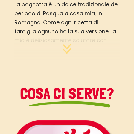
La pagnotta è un dolce tradizionale del
periodo di Pasqua a casa mia, in
Romagna. Come ogni ricetta di
famiglia ognuno ha la sua versione: la
mia è deliziosamente salutare con
farina semintegrale e Vallé Pasticceria,
l’alleata ideale per dolci soffici come
questo!
COSA CI SERVE?