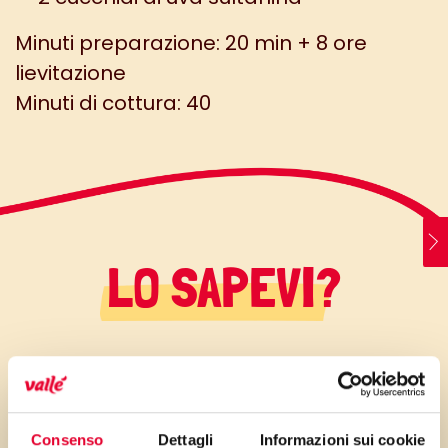
Minuti preparazione: 20 min + 8 ore
lievitazione
Minuti di cottura: 40
LO SAPEVI?
La pagnotta è un dolce
tradizionale del periodo di
Pasqua a casa mia, in
Consenso
Dettagli
Informazioni sui cookie