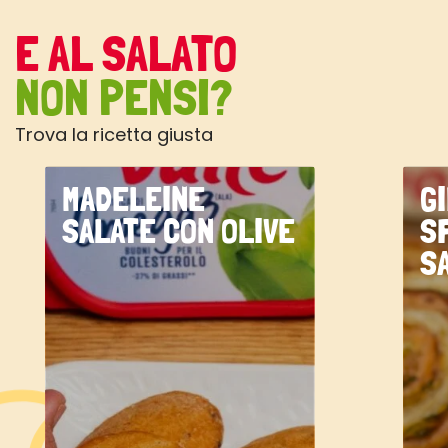
E AL SALATO
NON PENSI?
Trova la ricetta giusta
MADELEINE
G
SALATE CON OLIVE
S
S