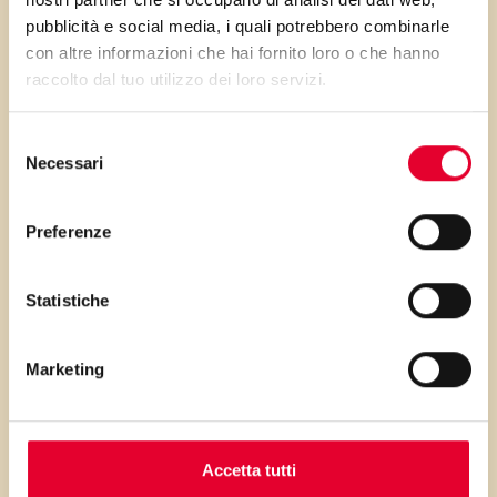
passaggio, ma vi consiglio di
pubblicità e social media, i quali potrebbero combinarle
prendervi dieci minuti in più per
con altre informazioni che hai fornito loro o che hanno
seguire la ricetta fino alla fine e
raccolto dal tuo utilizzo dei loro servizi.
rivestire questi dolcetti
morbidissimi con una nuvola di
Selezione
Necessari
zucchero aromatico e
del
consenso
croccante: il contrasto vi
Preferenze
delizierà.
Statistiche
PRIMA GLI
Marketing
INGREDIENTI
Accetta tutti
...poi clicca sui numeri a lato per scorrere