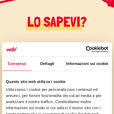
LO SAPEVI?
E’ bello poter offrire una
colazione speciale alla nostra
famiglia o ai nostri ospiti in
Consenso
Dettagli
Informazioni sui cookie
visita per le feste; se, poi, il tutto
è presto fatto e ci aiuta anche
Questo sito web utilizza i cookie
a smaltire i canditi e la frutta
Utilizziamo i cookie per personalizzare contenuti ed
essiccata trovata nei cesti di
annunci, per fornire funzionalità dei social media e per
Natale, tanto meglio! Se avete
analizzare il nostro traffico. Condividiamo inoltre
fretta potete omettere l’ultimo
informazioni sul modo in cui utilizzi il nostro sito con i
nostri partner che si occupano di analisi dei dati web,