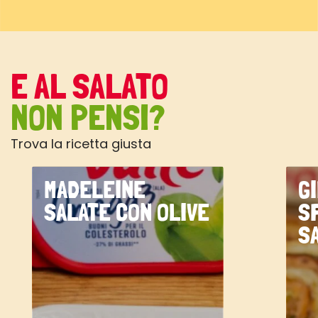
E AL SALATO
NON PENSI?
Trova la ricetta giusta
MADELEINE
G
SALATE CON OLIVE
S
S