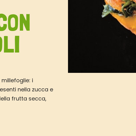
 CON
OLI
millefoglie: i
resenti nella zucca e
della frutta secca,