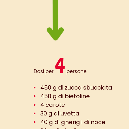
4
Dosi per
persone
450 g di zucca sbucciata
450 g di bietoline
4 carote
30 g di uvetta
40 g di gherigli di noce