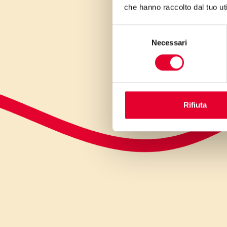
che hanno raccolto dal tuo uti
Selezione
Necessari
del
consenso
Rifiuta