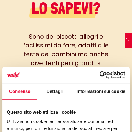
LO SAPEVI?
Sono dei biscotti allegri e
facilissimi da fare, adatti alle
feste dei bambini ma anche
divertenti per i grandi; si
possono decorare come la
nostra fantasia suggerisce,
utilizzando glassa colorata,
Consenso
Dettagli
Informazioni sui cookie
confettini di zucchero ma
anche granella di mandorle o
Questo sito web utilizza i cookie
nocciole, cioccolato fondente e
Utilizziamo i cookie per personalizzare contenuti ed
caramelline….
annunci, per fornire funzionalità dei social media e per