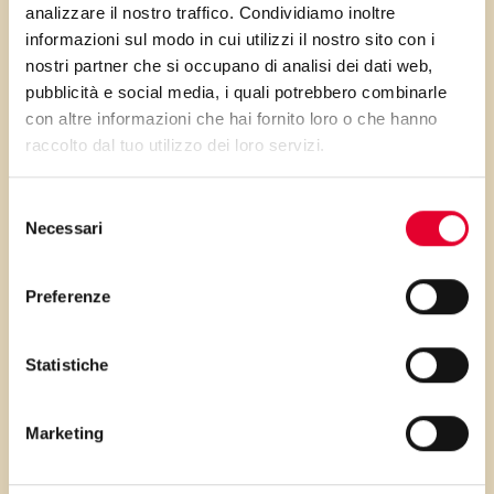
analizzare il nostro traffico. Condividiamo inoltre
informazioni sul modo in cui utilizzi il nostro sito con i
nostri partner che si occupano di analisi dei dati web,
pubblicità e social media, i quali potrebbero combinarle
PRIMA GLI
con altre informazioni che hai fornito loro o che hanno
raccolto dal tuo utilizzo dei loro servizi.
INGREDIENTI
Selezione
...poi clicca sui numeri a lato per scorrere
Necessari
del
i passaggi della ricetta.
consenso
Preferenze
Statistiche
Marketing
Gli ingredienti