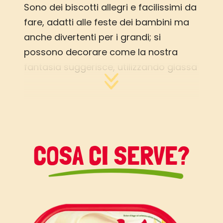
Sono dei biscotti allegri e facilissimi da
fare, adatti alle feste dei bambini ma
anche divertenti per i grandi; si
possono decorare come la nostra
fantasia suggerisce, utilizzando glassa
colorata, confettini di zucchero ma
anche granella di mandorle o nocciole,
cioccolato fondente e caramelline….
COSA CI SERVE?