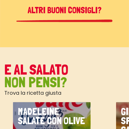
ALTRI BUONI CONSIGLI?
E AL SALATO
NON PENSI?
Trova la ricetta giusta
MADELEINE
G
SALATE CON OLIVE
S