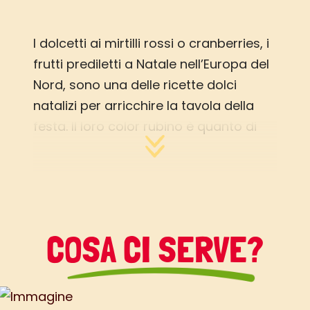
I dolcetti ai mirtilli rossi o cranberries, i
frutti prediletti a Natale nell’Europa del
Nord, sono una delle ricette dolci
natalizi per arricchire la tavola della
festa. Il loro color rubino è quanto di
più natalizio ci sia e, col loro sapore
dolce e leggermente acidulo, rendono
delizioso qualsiasi dolce. Ormai si
trovano senza problemi anche in Italia,
soprattutto in questo periodo: tanto
COSA CI SERVE?
vale approfittarne e preparare questi
dolcetti morbidissimi che potrete
conservare in una scatola di latta