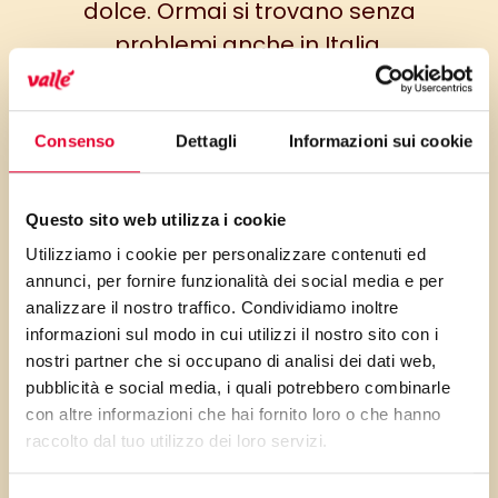
dolce. Ormai si trovano senza
problemi anche in Italia,
soprattutto in questo periodo:
tanto vale approfittarne e
preparare questi dolcetti
Consenso
Dettagli
Informazioni sui cookie
morbidissimi che potrete
conservare in una scatola di
Questo sito web utilizza i cookie
latta come scorta per
Utilizziamo i cookie per personalizzare contenuti ed
accogliere ospiti inaspettati o
annunci, per fornire funzionalità dei social media e per
come regalino originale.
analizzare il nostro traffico. Condividiamo inoltre
informazioni sul modo in cui utilizzi il nostro sito con i
nostri partner che si occupano di analisi dei dati web,
pubblicità e social media, i quali potrebbero combinarle
con altre informazioni che hai fornito loro o che hanno
raccolto dal tuo utilizzo dei loro servizi.