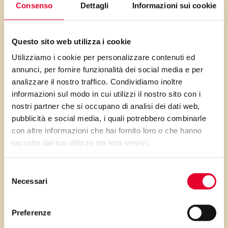
Consenso
Dettagli
Informazioni sui cookie
quindi iniziare la cottura
coprendola con un foglio di
carta stagnola per 10 minuti.
Questo sito web utilizza i cookie
Utilizziamo i cookie per personalizzare contenuti ed
Non utilizzare uno strato spesso
annunci, per fornire funzionalità dei social media e per
di marmellata, poiché la frolla
analizzare il nostro traffico. Condividiamo inoltre
è sottile.
informazioni sul modo in cui utilizzi il nostro sito con i
nostri partner che si occupano di analisi dei dati web,
Varianti
:
pubblicità e social media, i quali potrebbero combinarle
con altre informazioni che hai fornito loro o che hanno
Potete usare più di un colore se
raccolto dal tuo utilizzo dei loro servizi.
avete a disposizione diversi tipi
di marmellata. Il risultato sarà
Selezione
Necessari
una girandola di colori invitanti
del
consenso
e allegri.
Preferenze