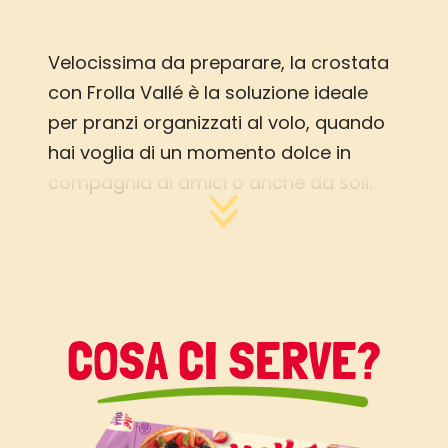
Velocissima da preparare, la crostata
con Frolla Vallé è la soluzione ideale
per pranzi organizzati al volo, quando
hai voglia di un momento dolce in
compagnia di amici o anche da soli.
Avere in frigo una confezione di frolla
pronta è sempre una comodità. La
crostata è un dolce classico che ci
riporta alla nostra infanzia e questa
versione è anche allegra per gli occhi e
COSA CI SERVE?
per il palato, grazie ai differenti colori e
sapori delle marmellate.