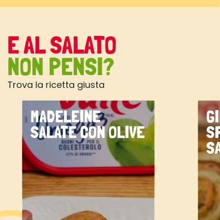
E AL SALATO
NON PENSI?
Trova la ricetta giusta
MADELEINE
G
SALATE CON OLIVE
S
S