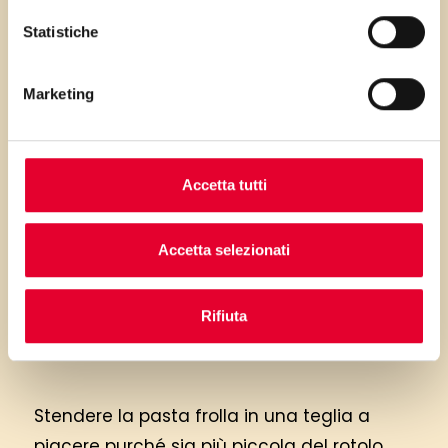
Statistiche
PRIMA GLI
Marketing
INGREDIENTI
...poi clicca sui numeri a lato per scorrere
Accetta tutti
i passaggi della ricetta.
Accetta selezionati
Rifiuta
Stendere la pasta frolla in una teglia a
piacere purché sia più piccola del rotolo