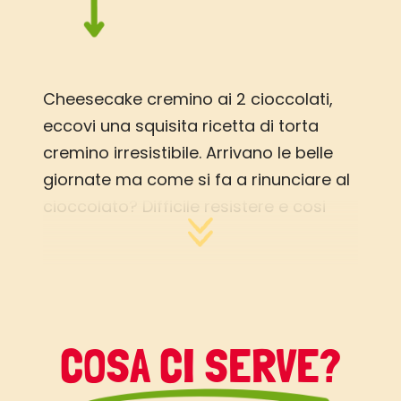
Cheesecake cremino ai 2 cioccolati,
eccovi una squisita ricetta di torta
cremino irresistibile. Arrivano le belle
giornate ma come si fa a rinunciare al
cioccolato? Difficile resistere e cosi
trasformiamo i cioccolati in un dessert
fresco e cremoso, da tenere in frigo
nei momenti di languorino. Questa
cheesecake ai 2 cioccolati, se la
congelate, diventa una torta gelato da
COSA CI SERVE?
servire agli amici