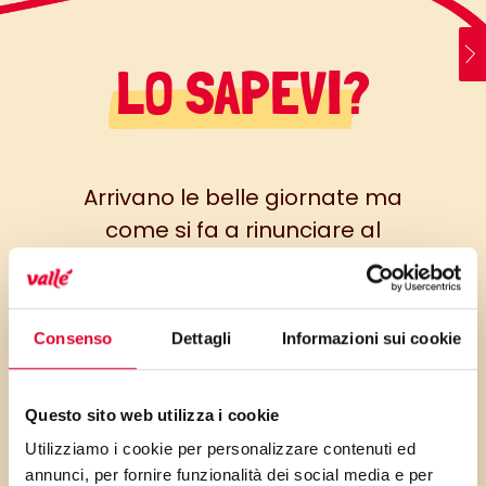
LO SAPEVI?
Arrivano le belle giornate ma
come si fa a rinunciare al
cioccolato?
Difficile resistere e cosi
Consenso
Dettagli
Informazioni sui cookie
trasformiamo i cioccolati in un
dessert fresco e cremoso, da
tenere in frigo nei momenti di
Questo sito web utilizza i cookie
languorino. Se lo congelate
Utilizziamo i cookie per personalizzare contenuti ed
diventa una torta gelato da
annunci, per fornire funzionalità dei social media e per