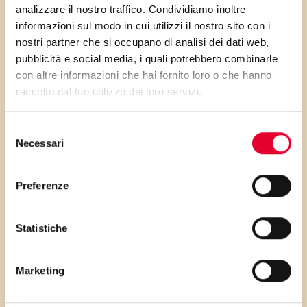
analizzare il nostro traffico. Condividiamo inoltre
servire agli amici
informazioni sul modo in cui utilizzi il nostro sito con i
nostri partner che si occupano di analisi dei dati web,
pubblicità e social media, i quali potrebbero combinarle
Buoni dolci da Veronica e da
con altre informazioni che hai fornito loro o che hanno
raccolto dal tuo utilizzo dei loro servizi.
Vallé ♥
Selezione
Necessari
del
consenso
Preferenze
PRIMA GLI
Statistiche
INGREDIENTI
Marketing
...poi clicca sui numeri a lato per scorrere
i passaggi della ricetta.