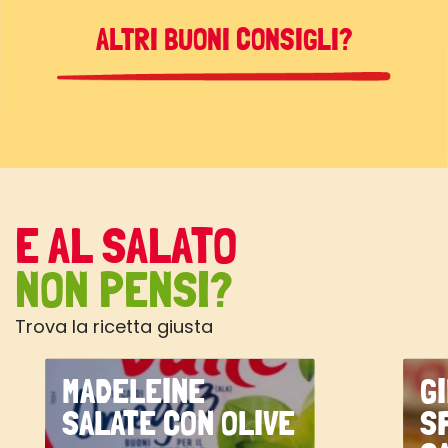
ALTRI BUONI CONSIGLI?
E AL SALATO
NON PENSI?
Trova la ricetta giusta
MADELEINE
G
SALATE CON OLIVE
S