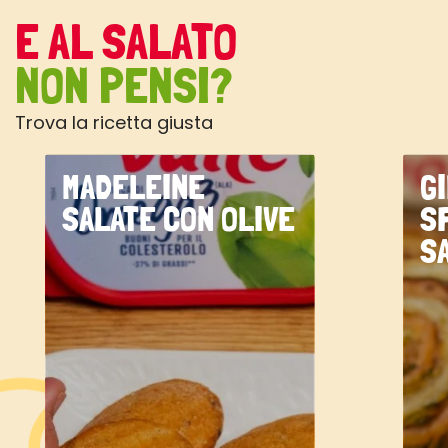
E AL SALATO
NON PENSI?
Trova la ricetta giusta
MADELEINE
G
SALATE CON OLIVE
S
S