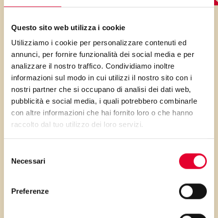
LO SAPEVI?
Questo sito web utilizza i cookie
Utilizziamo i cookie per personalizzare contenuti ed
annunci, per fornire funzionalità dei social media e per
analizzare il nostro traffico. Condividiamo inoltre
Potete
sbizzarrirvi con la frutta
informazioni sul modo in cui utilizzi il nostro sito con i
nostri partner che si occupano di analisi dei dati web,
che preferite
!
pubblicità e social media, i quali potrebbero combinarle
con altre informazioni che hai fornito loro o che hanno
raccolto dal tuo utilizzo dei loro servizi.
PRIMA GLI
Selezione
Necessari
del
consenso
INGREDIENTI
Preferenze
...poi clicca sui numeri a lato per scorrere