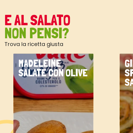
E AL SALATO
NON PENSI?
Trova la ricetta giusta
MADELEINE
G
SALATE CON OLIVE
S
S