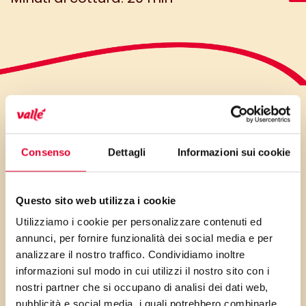
LO SAPEVI?
Consenso
Dettagli
Informazioni sui cookie
Tutti i frutti dal colore blu/viola,
Questo sito web utilizza i cookie
in questo caso i mirtilli, ono
Utilizziamo i cookie per personalizzare contenuti ed
ricchi di piccole molecole dalle
annunci, per fornire funzionalità dei social media e per
immense proprietà benefiche,
analizzare il nostro traffico. Condividiamo inoltre
chiamate antocianine. Questi
informazioni sul modo in cui utilizzi il nostro sito con i
nostri partner che si occupano di analisi dei dati web,
composti sono molto studiati
pubblicità e social media, i quali potrebbero combinarle