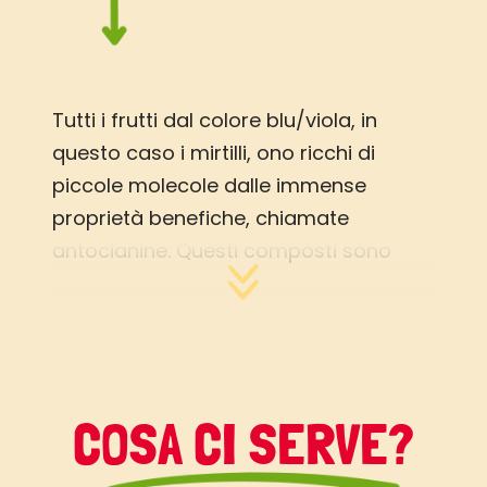
Tutti i frutti dal colore blu/viola, in
questo caso i mirtilli, ono ricchi di
piccole molecole dalle immense
proprietà benefiche, chiamate
antocianine. Questi composti sono
molto studiati grazie alle loro proprietà
benefiche per il cuore. Anche il
cioccolato fondente è un buon alleato
delsistema cardiovascolare.
COSA CI SERVE?