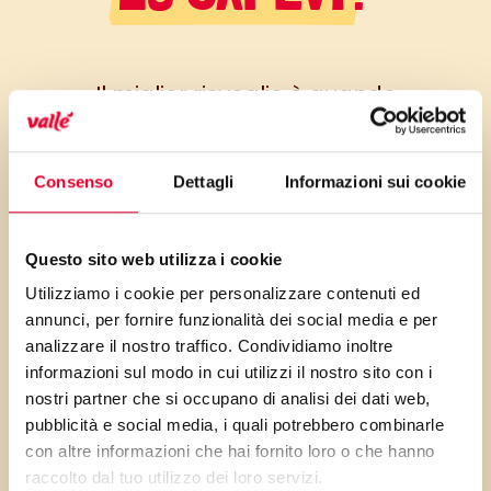
Il miglior risveglio è quando
sentiamo il profumo di brioche
appena sfornate, a me piace
Consenso
Dettagli
Informazioni sui cookie
risvegliare cosi i miei bambini.
Anche perché è un buon
trucchetto per farli alzare e
Questo sito web utilizza i cookie
andare a scuola con una
Utilizziamo i cookie per personalizzare contenuti ed
buona colazione. Con pochi
annunci, per fornire funzionalità dei social media e per
analizzare il nostro traffico. Condividiamo inoltre
passi ed ingredienti possiamo
informazioni sul modo in cui utilizzi il nostro sito con i
farle a casa, in questo caso
nostri partner che si occupano di analisi dei dati web,
basta prepararle la sera ed
pubblicità e social media, i quali potrebbero combinarle
infornarle la mattina.
con altre informazioni che hai fornito loro o che hanno
raccolto dal tuo utilizzo dei loro servizi.