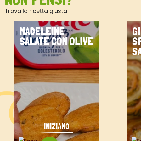
Trova la ricetta giusta
MADELEINE
G
SALATE CON OLIVE
S
S
INIZIAMO