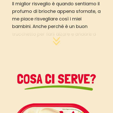
Il miglior risveglio è quando sentiamo il
profumo di brioche appena sfornate, a
me piace risvegliare così i miei
bambini. Anche perché è un buon
trucchetto per farli alzare e andare a
scuola con una buona colazione. Con
pochi passi ed ingredienti possiamo
farle a casa, in questo caso basta
prepararle la sera ed infornarle la
mattina.
COSA CI SERVE?
Buoni dolci da Veronica e da Vallé ♥