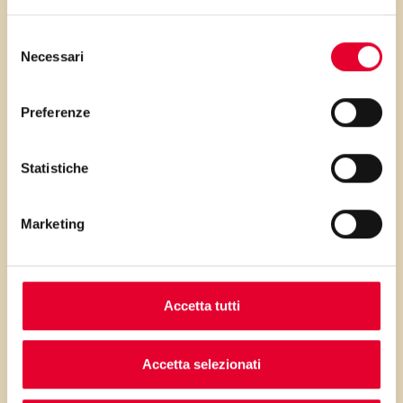
Selezione
Buoni dolci da Veronica e da
Necessari
del
Vallé ♥
consenso
Preferenze
Statistiche
Marketing
PRIMA GLI
INGREDIENTI
Accetta tutti
...poi clicca sui numeri a lato per scorrere
i passaggi della ricetta.
Accetta selezionati