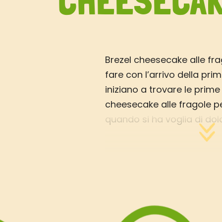
CHEESECA
Brezel cheesecake alle fra
fare con l’arrivo della pr
iniziano a trovare le prime 
cheesecake alle fragole p
quando si ha voglia di do
voglia di accendere il forn
estate). Un dolce alle fra
un’idea particolare per stup
base biscotto con i bredze
l’armonia soffice della ric
delle fragole.