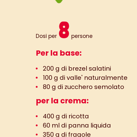
8
Dosi per
persone
Per la base:
200 g di brezel salatini
100 g di valle' naturalmente
80 g di zucchero semolato
per la crema:
400 g di ricotta
60 ml di panna liquida
350 g di fragole