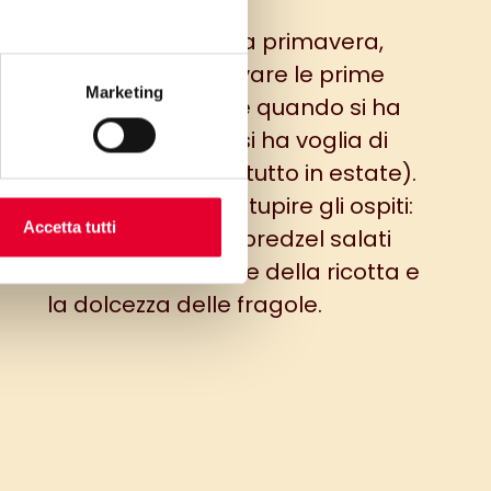
a fare con l’arrivo della primavera,
uando si iniziano a trovare le prime
Marketing
agole. E’ perfetta anche quando si ha
oglia di dolce ma non si ha voglia di
ndere il forno (soprattutto in estate).
n’idea particolare per stupire gli ospiti:
Accetta tutti
a base biscotto con i bredzel salati
ntrano l’armonia soffice della ricotta e
la dolcezza delle fragole.