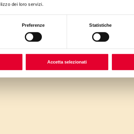
lizzo dei loro servizi.
D
q
Preferenze
Statistiche
fr
v
acce
E’ u
Accetta selezionati
un
inco