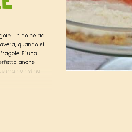
KE
gole, un dolce da
imavera, quando si
fragole. E’ una
erfetta anche
lce ma non si ha
o (soprattutto in
gole creato su
ire gli ospiti: una
l salati incontrano
otta e la dolcezza