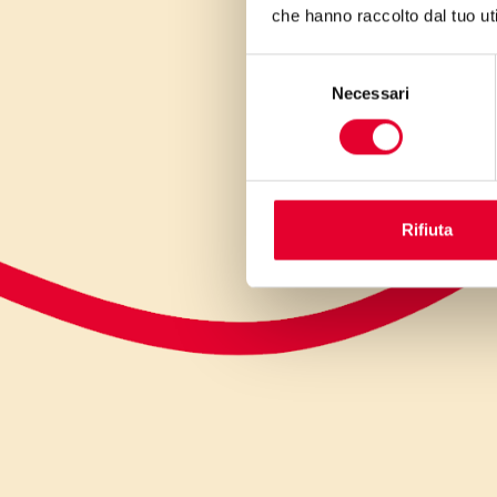
che hanno raccolto dal tuo uti
Selezione
Necessari
del
consenso
Rifiuta