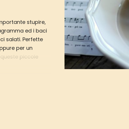
importante stupire,
tagramma ed i baci
i salati. Perfette
oppure per un
: queste piccole
r il loro apporto di
 veramente
per la salute di