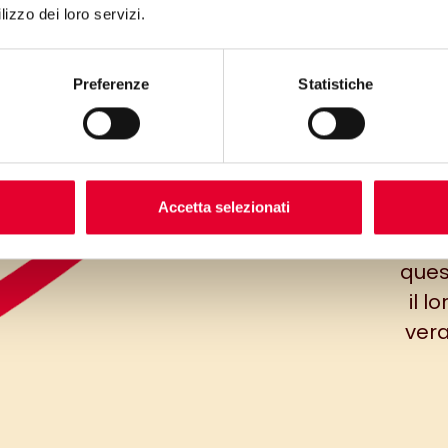
lizzo dei loro servizi.
Preferenze
Statistiche
in 
st
dam
pe
Accetta selezionati
ques
il l
vera