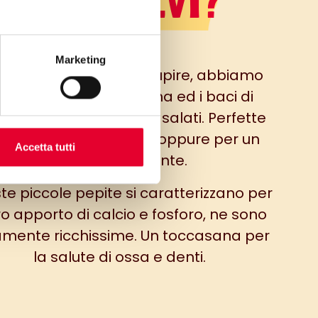
LO SAPEVI?
Marketing
cucina è importante stupire, abbiamo
ravolta il pentagramma ed i baci di
a sono diventati baci salati. Perfette
r una merenda insoliti oppure per un
Accetta tutti
aperitivo elegante.
te piccole pepite si caratterizzano per
oro apporto di calcio e fosforo, ne sono
mente ricchissime. Un toccasana per
la salute di ossa e denti.