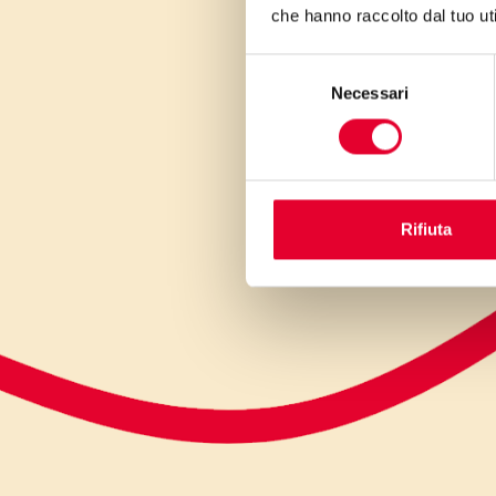
che hanno raccolto dal tuo uti
Selezione
Necessari
del
consenso
Rifiuta