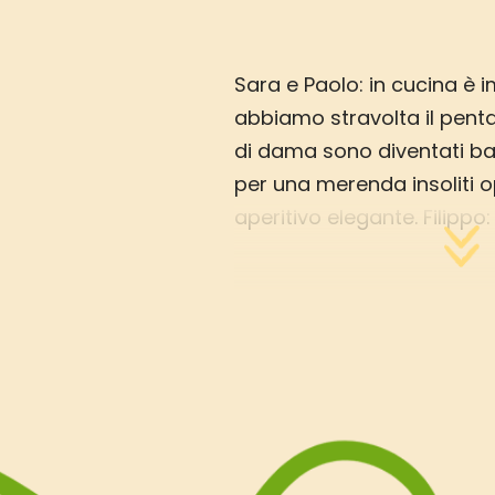
Sara e Paolo: in cucina è 
abbiamo stravolta il pen
di dama sono diventati bac
per una merenda insoliti 
aperitivo elegante. Filippo
pepite si caratterizzano pe
calcio e fosforo, ne sono
ricchissime. Un toccasana 
ossa e denti.