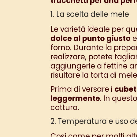
trucchetti per una perf
1. La scelta delle mele
Le varietà ideale per q
dolce al punto giusto
e
forno. Durante la prepar
realizzare, potete tagli
aggiungerle a fettine a
risultare la torta di me
Prima di versare i
cubett
leggermente
. In quest
cottura.
2. Temperatura e uso d
Così come per molti altri