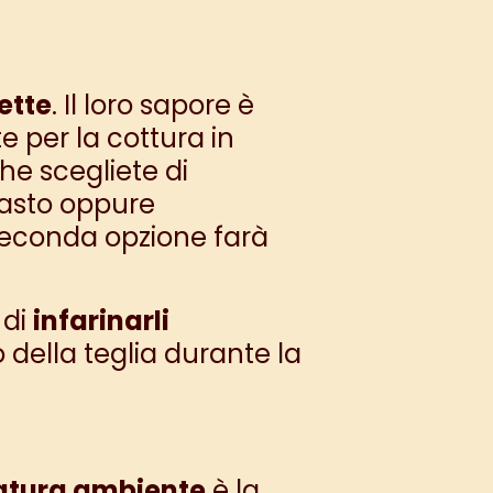
ette
. Il loro sapore è
 per la cottura in
he scegliete di
mpasto oppure
seconda opzione farà
 di
infarinarli
 della teglia durante la
tura ambiente
è la