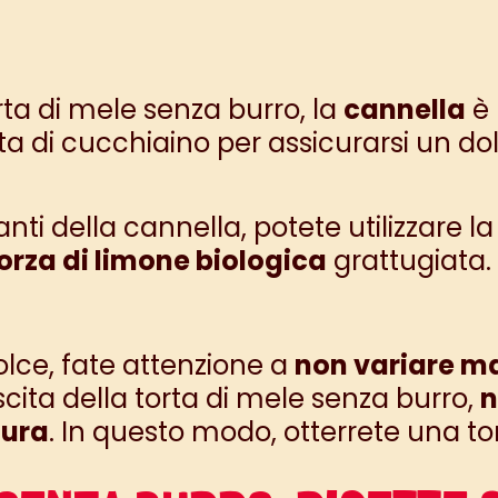
orta di mele senza burro, la
cannella
è 
a di cucchiaino per assicurarsi un d
ti della cannella, potete utilizzare l
orza di limone biologica
grattugiata.
olce, fate attenzione a
non variare ma
uscita della torta di mele senza burro,
n
tura
. In questo modo, otterrete una t