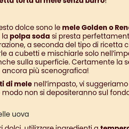
etta torta di mele senza burro
!
uesto dolce sono le
mele Golden o Ren
 la
polpa soda
si presta perfettamente
azione, a seconda del tipo di ricetta c
arle a cubetti e mischiarle solo nell’i
nche sulla superficie. Certamente la 
le ancora più scenografica!
i di mele
nell’impasto, vi suggeriamo
o modo non si depositeranno sul fondo
elle uova
 dolci, utilizzare ingredienti a
tempera