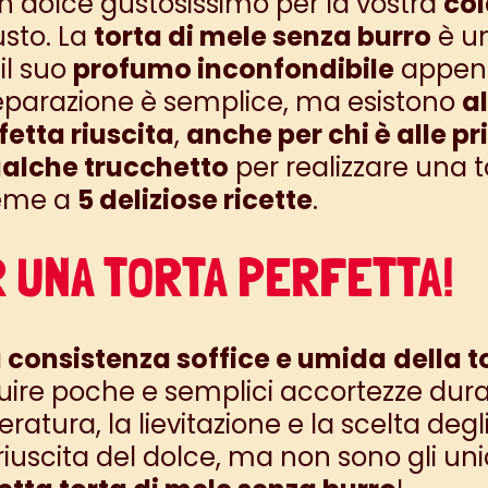
 un dolce gustosissimo per la vostra
col
usto. La
torta di mele senza burro
è un
il suo
profumo inconfondibile
appena
preparazione è semplice, ma esistono
a
etta riuscita
,
anche per chi è alle p
alche trucchetto
per realizzare una 
ieme a
5 deliziose ricette
.
R UNA TORTA PERFETTA!
 consistenza soffice e umida
della t
guire poche e semplici accortezze dura
tura, la lievitazione e la scelta degl
 riuscita del dolce, ma non sono gli u