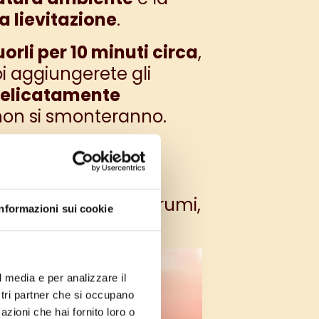
a lievitazione
.
orli per 10 minuti circa
,
i aggiungerete gli
elicatamente
 non si smonteranno.
ito
, il consiglio è di
erà che si creino grumi,
Informazioni sui cookie
l media e per analizzare il
ostri partner che si occupano
azioni che hai fornito loro o