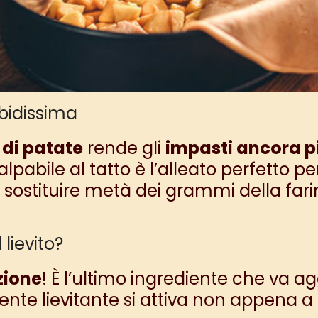
bidissima
 di patate
rende gli
impasti ancora pi
pabile al tatto è l’alleato perfetto p
 sostituire metà dei grammi della farin
lievito?
zione
! È l’ultimo ingrediente che va ag
ente lievitante si attiva non appena a c