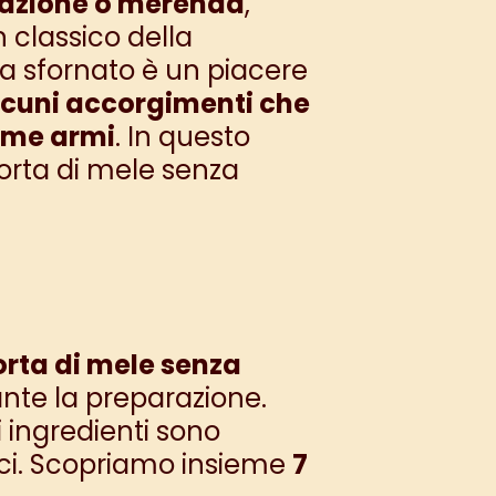
azione o merenda
,
 classico della
 sfornato è un piacere
lcuni accorgimenti che
rime armi
. In questo
torta di mele senza
orta di mele senza
nte la preparazione.
i ingredienti sono
nici. Scopriamo insieme
7