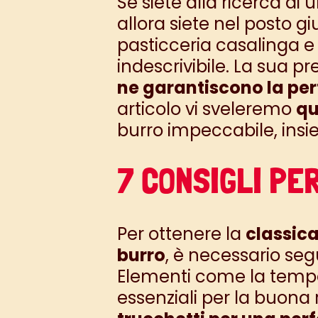
Se siete alla ricerca di
allora siete nel posto gi
pasticceria casalinga e 
indescrivibile. La sua 
ne garantiscono la perf
articolo vi sveleremo
qu
burro impeccabile, ins
7 CONSIGLI PE
Per ottenere la
classica
burro
, è necessario se
Elementi come la tempera
essenziali per la buona