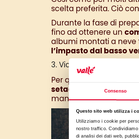
scelta preferita. Ciò co
Durante la fase di prep
fino ad ottenere un
com
albumi montati a neve 
l’impasto dal basso ver
3. Via al setaccio!
Per quanto riguarda gli
setacciarli sempre
prim
Consenso
mantenendolo liscio e
Questo sito web utilizza i c
Utilizziamo i cookie per perso
nostro traffico. Condividiamo 
di analisi dei dati web, pubbl