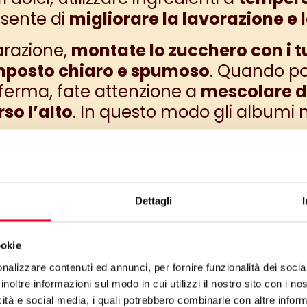
nsente di
migliorare la lavorazione e l
arazione,
montate lo zucchero con i tu
posto chiaro e spumoso
. Quando po
ferma, fate attenzione a
mescolare d
so l’alto
. In questo modo gli albumi
ingredienti secchi come farina
e liev
a di aggiungerli al composto. Ciò evit
Dettagli
 omogeneo.
ookie
nalizzare contenuti ed annunci, per fornire funzionalità dei socia
inoltre informazioni sul modo in cui utilizzi il nostro sito con i n
icità e social media, i quali potrebbero combinarle con altre inform