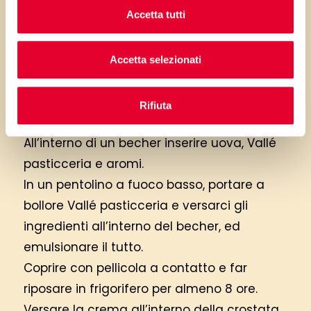
Accetta tutti
Accetta selezionati
Crema da forno senza amidi
Rifiuta
All’interno di un becher inserire uova, Vallé
pasticceria e aromi.
In un pentolino a fuoco basso, portare a
bollore Vallé pasticceria e versarci gli
ingredienti all’interno del becher, ed
emulsionare il tutto.
Coprire con pellicola a contatto e far
riposare in frigorifero per almeno 8 ore.
Versare la crema all’interno della crostata