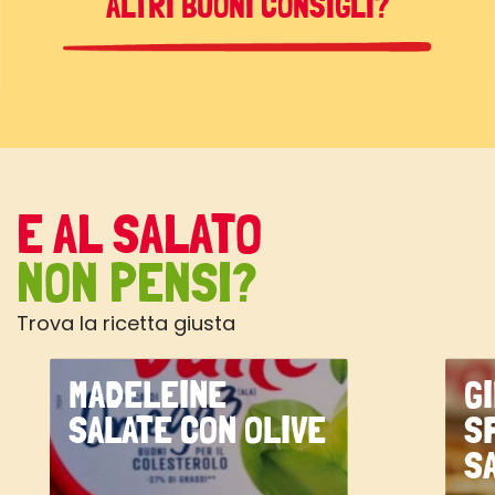
ALTRI BUONI CONSIGLI?
E AL SALATO
NON PENSI?
Trova la ricetta giusta
MADELEINE
G
SALATE CON OLIVE
S
S