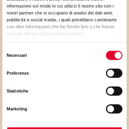
informazioni sul modo in cui utilizzi il nostro sito con i
nostri partner che si occupano di analisi dei dati web,
pubblicità e social media, i quali potrebbero combinarle
CONSIGLI/VARIANTI
con altre informazioni che hai fornito loro o che hanno
raccolto dal tuo utilizzo dei loro servizi.
Tagliare le mele in 8 parti
Selezione
Necessari
del
consenso
PRIMA GLI
Preferenze
INGREDIENTI
Statistiche
...poi clicca sui numeri a lato per scorrere
i passaggi della ricetta.
Marketing