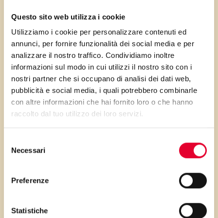
Mantiene al meglio gli aromi;
Questo sito web utilizza i cookie
Utilizziamo i cookie per personalizzare contenuti ed
Anche
sali minerali e vitamine
annunci, per fornire funzionalità dei social media e per
idrosulubili
vengono
analizzare il nostro traffico. Condividiamo inoltre
preservati;
informazioni sul modo in cui utilizzi il nostro sito con i
nostri partner che si occupano di analisi dei dati web,
Non ha bisogno di
pubblicità e social media, i quali potrebbero combinarle
accorgimenti per raggiungere
con altre informazioni che hai fornito loro o che hanno
e mantenere la temperatura di
raccolto dal tuo utilizzo dei loro servizi.
cottura quando l’acqua bolle la
temperatura non aumenta più
Selezione
Necessari
del
fino alla sua completa
consenso
vaporizzazione.
Preferenze
Scegliere la cottura a vapore è l’idea
giusta se cercate
un risultato
Statistiche