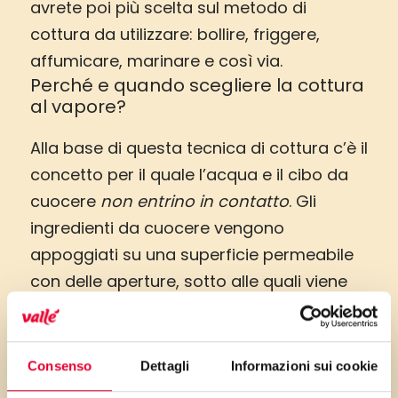
avrete poi più scelta sul metodo di
cottura da utilizzare: bollire, friggere,
affumicare, marinare e così via.
Perché e quando scegliere la cottura
al vapore?
Alla base di questa tecnica di cottura c’è il
concetto per il quale l’acqua e il cibo da
cuocere
non entrino in contatto
. Gli
ingredienti da cuocere vengono
appoggiati su una superficie permeabile
con delle aperture, sotto alle quali viene
messa la pentola con uno strato di acqua
calda.
Quali sono i suoi punti di forza?
Non serve utilizzare olio o
Consenso
Dettagli
Informazioni sui cookie
sostanze grasse;