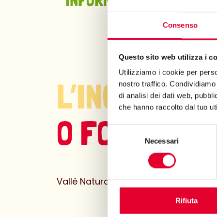
Consenso
Questo sito web utilizza i c
Utilizziamo i cookie per perso
L’INGREDIEN
nostro traffico. Condividiamo 
di analisi dei dati web, pubbl
che hanno raccolto dal tuo uti
O FORSE SÌ
Selezione
Necessari
del
consenso
Vallé Naturalmente è la tua alleata pe
Rifiuta