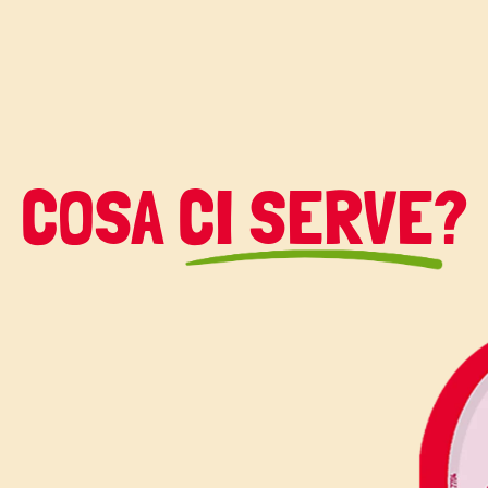
servirà uno stampo
i per realizzare la
COSA CI SERVE?