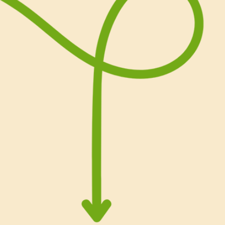
Per la torta Primavera vi 
alto da 20 cm
Scoprite qui tutti i passagg
torta Primavera: