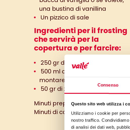
bacca di vaniglia o se volete,
una bustina di vanillina
Un pizzico di sale
Ingredienti per il frosting
che servirà per la
copertura e per farcire:
250 gr di formaggio spalmabi
500 ml di panna fresca da
montare
Consenso
50 gr di zucchero a velo
Minuti preparazione: 20 min
Questo sito web utilizza i c
Minuti di cottura: 50 min
Utilizziamo i cookie per perso
nostro traffico. Condividiamo 
di analisi dei dati web, pubbl