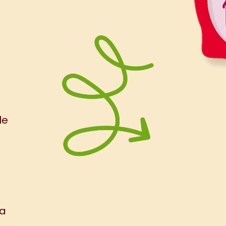
le
na