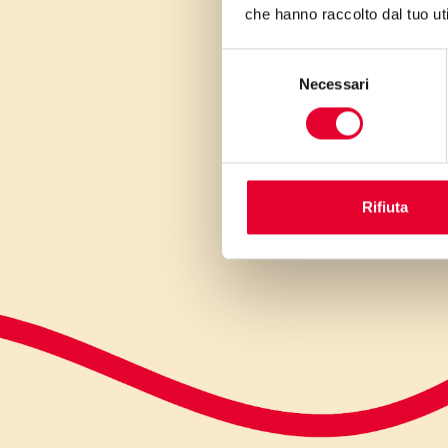
che hanno raccolto dal tuo uti
Selezione
Necessari
del
consenso
Rifiuta