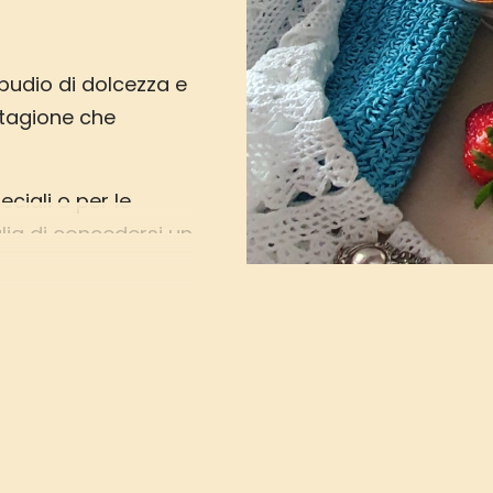
ipudio di dolcezza e
stagione che
eciali o per le
lia di concedersi un
ividere con i propri
onge cake
azie a Vallé
icato.