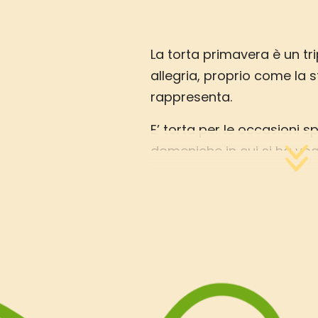
La torta primavera è un tr
allegria, proprio come la 
rappresenta.
E’ torta per le occasioni sp
domeniche in cui si ha vog
dolce buonissimo, da cond
cari.
La base è una victoria sp
delicatissima e morbida gr
Pasticceria.
Il frosting è cremoso e del