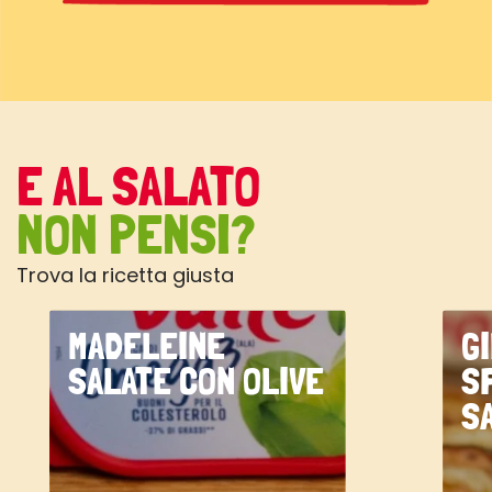
E AL SALATO
NON PENSI?
Trova la ricetta giusta
MADELEINE
G
SALATE CON OLIVE
S
S