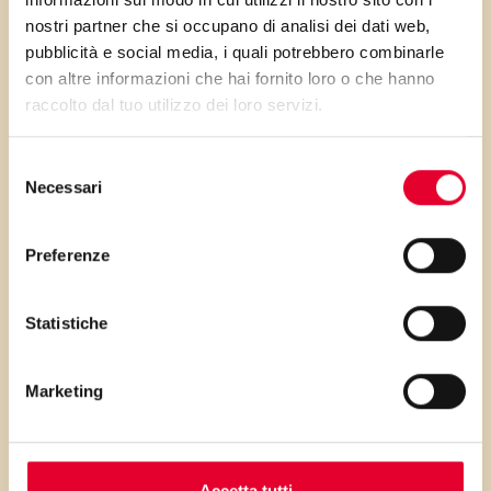
nostri partner che si occupano di analisi dei dati web,
pubblicità e social media, i quali potrebbero combinarle
con altre informazioni che hai fornito loro o che hanno
PRIMA GLI
raccolto dal tuo utilizzo dei loro servizi.
INGREDIENTI
Selezione
Necessari
del
...poi clicca sui numeri a lato per scorrere
consenso
i passaggi della ricetta.
Preferenze
Statistiche
Marketing
Gli ingredienti
Accetta tutti