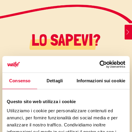
LO SAPEVI?
Dolcetti facilissimi da
preparare e perfetti per
Consenso
Dettagli
Informazioni sui cookie
accompagnare una tazza di te’,
se li preparate per una
Questo sito web utilizza i cookie
merenda di bambini non
Utilizziamo i cookie per personalizzare contenuti ed
mettete il rum e sostituitelo con
annunci, per fornire funzionalità dei social media e per
succo di mela filtrato…
analizzare il nostro traffico. Condividiamo inoltre
informazioni sul modo in cui utilizzi il nostro sito con i