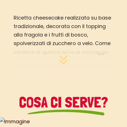
Ricetta cheesecake realizzata su base
tradizionale, decorata con il topping
alla fragola e i frutti di bosco,
spolverizzati di zucchero a velo. Come
variante di questa torta al formaggio
si possono aggiungere gocce di
cioccolato nell’impasto di formaggio e
utilizzare un topping al cioccolato,
oppure aromatizzarla con caffè
solubile e rifinire con salsa al caffè…
COSA CI SERVE?