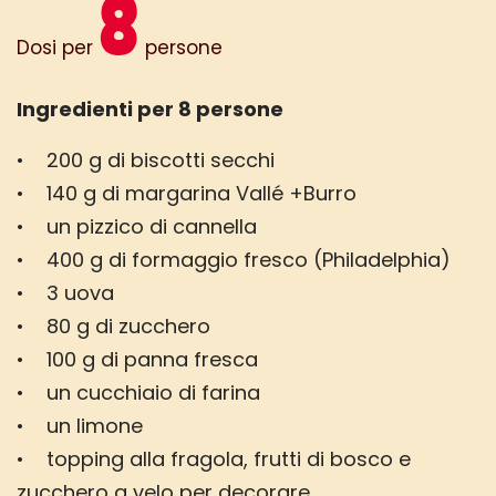
8
Dosi per
persone
Ingredienti per 8 persone
• 200 g di biscotti secchi
• 140 g di margarina Vallé +Burro
• un pizzico di cannella
• 400 g di formaggio fresco (Philadelphia)
• 3 uova
• 80 g di zucchero
• 100 g di panna fresca
• un cucchiaio di farina
• un limone
• topping alla fragola, frutti di bosco e
zucchero a velo per decorare