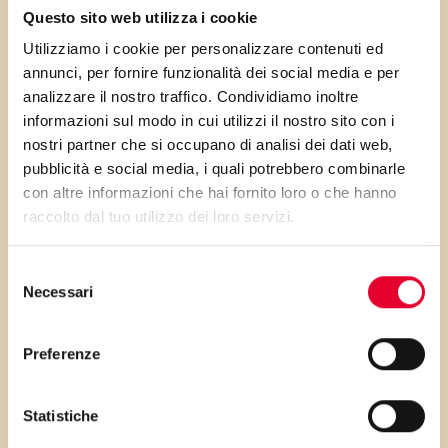
Questo sito web utilizza i cookie
utilizzare un topping al
Utilizziamo i cookie per personalizzare contenuti ed
cioccolato, oppure
annunci, per fornire funzionalità dei social media e per
aromatizzarla con caffè
analizzare il nostro traffico. Condividiamo inoltre
solubile e rifinire con salsa al
informazioni sul modo in cui utilizzi il nostro sito con i
caffè…
nostri partner che si occupano di analisi dei dati web,
pubblicità e social media, i quali potrebbero combinarle
con altre informazioni che hai fornito loro o che hanno
raccolto dal tuo utilizzo dei loro servizi.
PRIMA GLI
Selezione
Necessari
del
INGREDIENTI
consenso
Preferenze
...poi clicca sui numeri a lato per scorrere
i passaggi della ricetta.
Statistiche