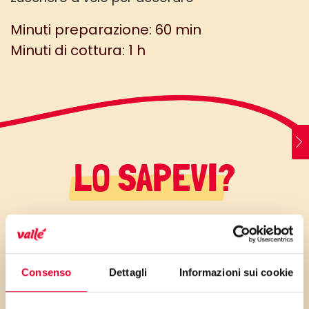
Minuti preparazione: 60 min
Minuti di cottura: 1 h
LO SAPEVI?
A questa base tradizionale, per
variare, si possono aggiungere
Consenso
Dettagli
Informazioni sui cookie
gocce di cioccolato
nell’impasto di formaggio e