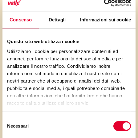
quindi adatta alla produzione di
indumenti sportivi per bambini e
Consenso
Dettagli
Informazioni sui cookie
adulti.
5) Indumenti in canapa
Questo sito web utilizza i cookie
La canapa è un’erba che presenta
Utilizziamo i cookie per personalizzare contenuti ed
un’elevatissima resistenza, e cresce
annunci, per fornire funzionalità dei social media e per
senza particolari esigenze. Gli
analizzare il nostro traffico. Condividiamo inoltre
informazioni sul modo in cui utilizzi il nostro sito con i
indumenti in canapa, come i
nostri partner che si occupano di analisi dei dati web,
pantaloni, sono indicati per bambini
pubblicità e social media, i quali potrebbero combinarle
molto vivaci, grazie alla durabilità nel
con altre informazioni che hai fornito loro o che hanno
tempo.
raccolto dal tuo utilizzo dei loro servizi.
Con i lavaggi la canapa si
Selezione
ammorbidisce, senza però perdere
Necessari
del
tenacia.
consenso