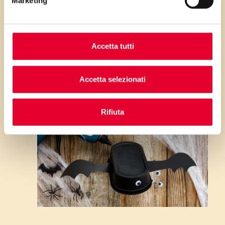
Marketing
pipistrello con una punta di colla
a caldo.
Accetta tutti
Accetta selezionati
Rifiuta