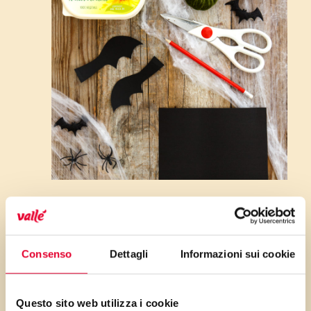
Piegate l’estremità dell’ala e con
Consenso
Dettagli
Informazioni sui cookie
l’aiuto della colla a caldo
fissatela sui due lati della
confezione.
Questo sito web utilizza i cookie