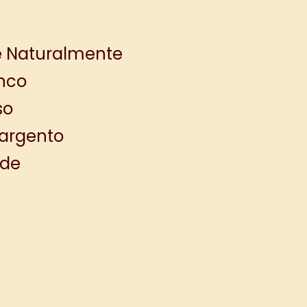
llé Naturalmente
anco
so
argento
rde