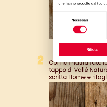
che hanno raccolto dal tuo uti
Selezione
Necessari
del
consenso
Rifiuta
Con la matita fate l
tappo di Vallé Natur
scritta Home e ritagl