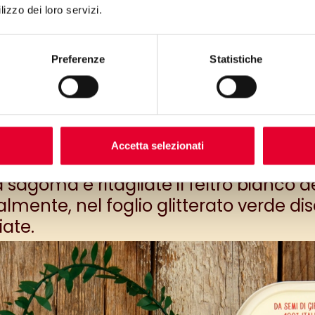
lizzo dei loro servizi.
Preferenze
Statistiche
Accetta selezionati
a sagoma e ritagliate il feltro bianco 
almente, nel foglio glitterato verde d
iate.