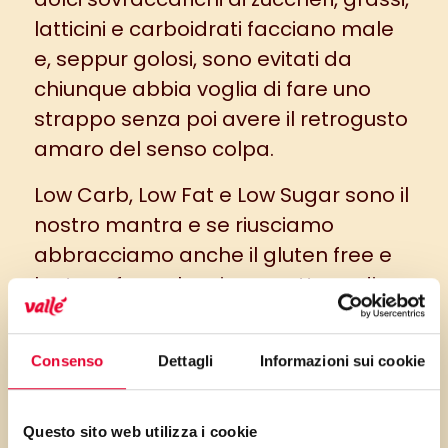
latticini e carboidrati facciano male
e, seppur golosi, sono evitati da
chiunque abbia voglia di fare uno
strappo senza poi avere il retrogusto
amaro del senso colpa.
Low Carb, Low Fat e Low Sugar sono il
nostro mantra e se riusciamo
abbracciamo anche il gluten free e
lactose free, che ci permettono di
invitare alla nostra tavola anche gli
intolleranti al lattosio e le persone
Consenso
Dettagli
Informazioni sui cookie
che soffrono di gluten sensitivity,
sempre in aumento.
Questo sito web utilizza i cookie