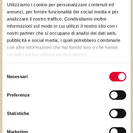
Possiamo scegliere tra le tantissime
Utilizziamo i cookie per personalizzare contenuti ed
proposte di Vallé: le
ricette vegane
,
annunci, per fornire funzionalità dei social media e per
ad esempio, sono naturalmente
analizzare il nostro traffico. Condividiamo inoltre
informazioni sul modo in cui utilizzi il nostro sito con i
prive di colesterolo e di lattosio
, se
nostri partner che si occupano di analisi dei dati web,
poi sfruttiamo le farine di saraceno e
pubblicità e social media, i quali potrebbero combinarle
di riso, non abbiamo bisogno delle
con altre informazioni che hai fornito loro o che hanno
tradizionali fatte con grano raffinato.
raccolto dal tuo utilizzo dei loro servizi.
Usiamo il più possibile la frutta, dolce
di per sé, diminuendo la quantità di
Selezione
Necessari
del
zuccheri e aumentando il volume del
consenso
dessert a discapito dei carboidrati.
Preferenze
3 – La marcia in più!
Statistiche
Marketing