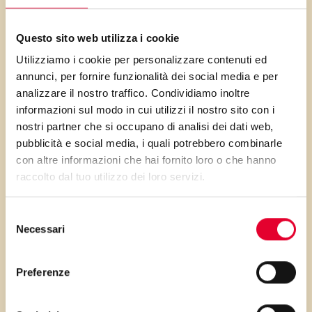
semplici gesti quotidiani per godere
dei benefici di questo eclettico dono
Questo sito web utilizza i cookie
della natura.
Utilizziamo i cookie per personalizzare contenuti ed
Partiamo con qualche consiglio per
annunci, per fornire funzionalità dei social media e per
analizzare il nostro traffico. Condividiamo inoltre
la
Cura della Casa
informazioni sul modo in cui utilizzi il nostro sito con i
nostri partner che si occupano di analisi dei dati web,
Pulizia delle superfici
. Mescola
pubblicità e social media, i quali potrebbero combinarle
succo di limone con acqua e
con altre informazioni che hai fornito loro o che hanno
bicarbonato di sodio per
raccolto dal tuo utilizzo dei loro servizi.
creare un potente detergente
naturale per le superfici di
Selezione
Necessari
del
cucina, bagno e persino vetri, il
consenso
tutto lasciando un gradevole
Preferenze
profumo agrumato.
Rimozione delle macchie
. Per