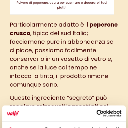
Polvere di peperone: usala per cucinare e decorare i tuoi
piatti!
Particolarmente adatto è il
peperone
crusco
, tipico del sud Italia;
facciamone pure in abbondanza se
ci piace, possiamo facilmente
conservarlo in un vasetto di vetro e,
anche se la luce col tempo ne
intacca la tinta, il prodotto rimane
comunque sano.
Questo ingrediente “segreto” può
regalare retrogusti inaspettati nei
piatti che offriamo e ben s’accosta a
ricette salate
(primi, secondi ma