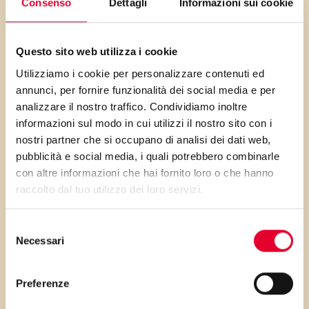
Consenso
Dettagli
Informazioni sui cookie
anche contorni) e
dolci
. Perfetto per i
panificati come focacce e i muffin:
aggiunto all’ultimo e senza
Questo sito web utilizza i cookie
impastare molto crea giochi di
Utilizziamo i cookie per personalizzare contenuti ed
colore interessanti nel nostro
annunci, per fornire funzionalità dei social media e per
analizzare il nostro traffico. Condividiamo inoltre
spuntino.
informazioni sul modo in cui utilizzi il nostro sito con i
nostri partner che si occupano di analisi dei dati web,
Possiamo polverizzarlo anche sulla
pubblicità e social media, i quali potrebbero combinarle
pasta con olio e aglio o usarlo per
con altre informazioni che hai fornito loro o che hanno
decorare un risotto, magari
raccolto dal tuo utilizzo dei loro servizi.
mantecato con uno dei
condimenti
Vallé
, godendo dei contrasti
Selezione
Necessari
del
cromatici e ampliando la gamma di
consenso
consistenze presenti nella portata;
Preferenze
l’ideale in questi casi è l’aver lasciato