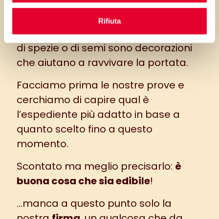
Un fiore, un germoglio, una
Rifiuta
pennellata di crema, una spolverata
di spezie o di semi sono decorazioni
che aiutano a ravvivare la portata.
Facciamo prima le nostre prove e
cerchiamo di capire qual è
l’espediente più adatto in base a
quanto scelto fino a questo
momento.
Scontato ma meglio precisarlo:
è
buona cosa che sia edibile
!
…manca a questo punto solo la
nostra
firma
, un qualcosa che da