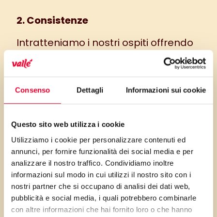
2. Consistenze
Intratteniamo i nostri ospiti offrendo
loro una ricetta che contempli
diverse durezze. Un morbido risotto,
ad esempio, diventa più interessante
Consenso
Dettagli
Informazioni sui cookie
se lo completiamo con una
cialda
o
una
chips
che si trasformi in
Questo sito web utilizza i cookie
elemento croccante
.
Utilizziamo i cookie per personalizzare contenuti ed
3. Quantità
annunci, per fornire funzionalità dei social media e per
analizzare il nostro traffico. Condividiamo inoltre
Diceva l’iconica Chanel “Less is
informazioni sul modo in cui utilizzi il nostro sito con i
nostri partner che si occupano di analisi dei dati web,
more”;
dosiamo le porzioni
e gli
pubblicità e social media, i quali potrebbero combinarle
elementi nei piatti in modo elegante,
con altre informazioni che hai fornito loro o che hanno