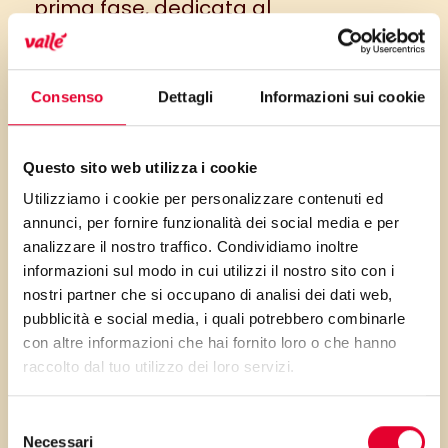
prima fase, dedicata al
dimagrimento (circa 3 chili a
settimana), dura 7 giorni e vede i
primi 3 giorni di relative ristrettezze –
Consenso
Dettagli
Informazioni sui cookie
massimo 1000 calorie al dì, solo cibi
Sirt – mentre i restanti giorni della
Questo sito web utilizza i cookie
settimana il tetto giornaliero di
Utilizziamo i cookie per personalizzare contenuti ed
calorie raggiungerà quota 1500. Ogni
annunci, per fornire funzionalità dei social media e per
giorno spazio per due succhi verdi e
analizzare il nostro traffico. Condividiamo inoltre
informazioni sul modo in cui utilizzi il nostro sito con i
due assunzioni di pasti solidi Sirt.
nostri partner che si occupano di analisi dei dati web,
La seconda fase, di mantenimento,
pubblicità e social media, i quali potrebbero combinarle
dura 14 giorni ed è maggiormente
con altre informazioni che hai fornito loro o che hanno
concentrata sul consolidamento dei
raccolto dal tuo utilizzo dei loro servizi.
chili persi.
Selezione
Gli ideatori della Dieta Sirt
Necessari
del