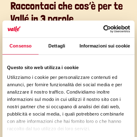
Raccontaci che cos’è per te
Vallé in 3 parole
“Vallé per me è:
Consenso
Dettagli
Informazioni sui cookie
Comoda
in cucina;
Versatile,
perché permette di
Questo sito web utilizza i cookie
dare spazio alla fantasia anche a
Utilizziamo i cookie per personalizzare contenuti ed
chi non è molto pratico di ricette e
annunci, per fornire funzionalità dei social media e per
preparazioni;
analizzare il nostro traffico. Condividiamo inoltre
Buona per tutti
, con le sue
informazioni sul modo in cui utilizzi il nostro sito con i
nostri partner che si occupano di analisi dei dati web,
proposte 100% vegetali.”
pubblicità e social media, i quali potrebbero combinarle
Hai mai riutilizzato una
con altre informazioni che hai fornito loro o che hanno
raccolto dal tuo utilizzo dei loro servizi.
vaschetta Vallé con le
idee