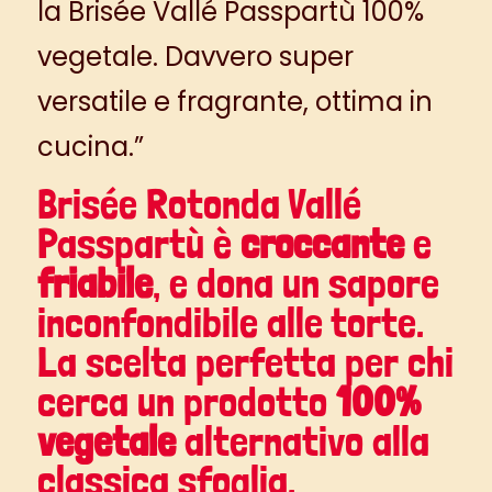
la Brisée Vallé Passpartù 100%
vegetale. Davvero super
versatile e fragrante, ottima in
cucina.”
Brisée Rotonda Vallé
Passpartù
è
croccante
e
friabile
, e dona un sapore
inconfondibile alle torte.
La scelta perfetta per chi
cerca un prodotto
100%
vegetale
alternativo alla
classica sfoglia.